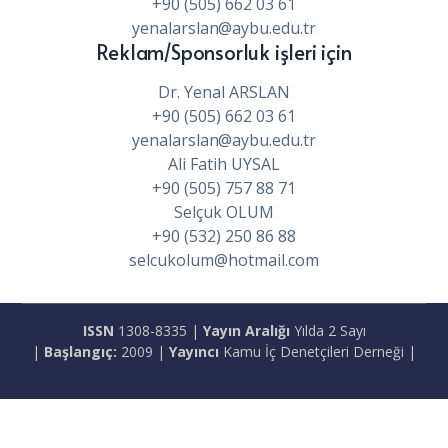
+90 (505) 662 03 61
yenalarslan@aybu.edu.tr
Reklam/Sponsorluk işleri için
Dr. Yenal ARSLAN
+90 (505) 662 03 61
yenalarslan@aybu.edu.tr
Ali Fatih UYSAL
+90 (505) 757 88 71
Selçuk OLUM
+90 (532) 250 86 88
selcukolum@hotmail.com
ISSN
1308-8335 |
Yayın Aralığı
Yılda 2 Sayı
|
Başlangıç:
2009 |
Yayıncı
Kamu İç Denetçileri Derneği |