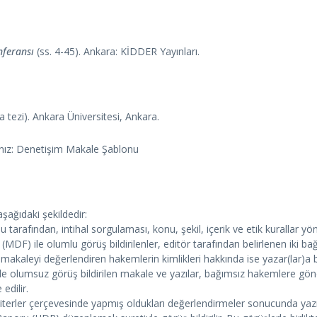
nferansı
(ss. 4-45). Ankara: KİDDER Yayınları.
tezi). Ankara Üniversitesi, Ankara.
yınız: Denetişim Makale Şablonu
şağıdaki şekildedir:
u tarafından, intihal sorgulaması, konu, şekil, içerik ve etik kurallar 
F) ile olumlu görüş bildirilenler, editör tarafından belirlenen iki b
kaleyi değerlendiren hakemlerin kimlikleri hakkında ise yazar(lar)a bi
e olumsuz görüş bildirilen makale ve yazılar, bağımsız hakemlere gönde
edilir.
kriterler çerçevesinde yapmış oldukları değerlendirmeler sonucunda y