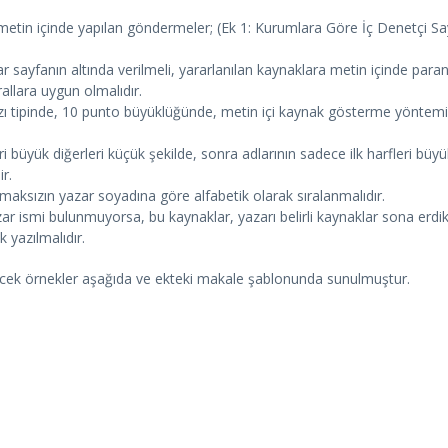
etin içinde yapılan göndermeler; (Ek 1: Kurumlara Göre İç Denetçi Sayıla
tlar sayfanın altında verilmeli, yararlanılan kaynaklara metin içinde 
allara uygun olmalıdır.
 tipinde, 10 punto büyüklüğünde, metin içi kaynak gösterme yöntemiy
i büyük diğerleri küçük şekilde, sonra adlarının sadece ilk harfleri büyü
r.
maksızın yazar soyadına göre alfabetik olarak sıralanmalıdır.
ar ismi bulunmuyorsa, bu kaynaklar, yazarı belirli kaynaklar sona erdikt
k yazılmalıdır.
bilecek örnekler aşağıda ve ekteki makale şablonunda sunulmuştur.