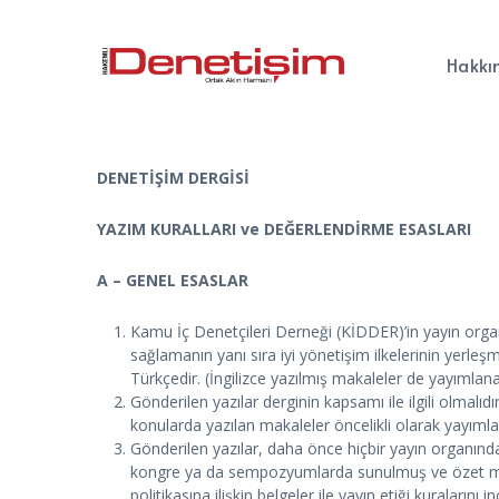
Hakkı
DENETİŞİM DERGİSİ
YAZIM KURALLARI ve DEĞERLENDİRME ESASLARI
A – GENEL ESASLAR
Kamu İç Denetçileri Derneği (KİDDER)’in yayın orga
sağlamanın yanı sıra iyi yönetişim ilkelerinin yerleş
Türkçedir. (İngilizce yazılmış makaleler de yayımlanab
Gönderilen yazılar derginin kapsamı ile ilgili olmalıd
konularda yazılan makaleler öncelikli olarak yayımla
Gönderilen yazılar, daha önce hiçbir yayın organı
kongre ya da sempozyumlarda sunulmuş ve özet metni
politikasına ilişkin belgeler ile yayın etiği kuralarını i