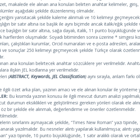
 özet, makalede ele alınan ana konuları belirten anahtar kelimeler, giriş
bölümler aşağıdaki şekilde düzenlenmiş olmalıdır.
içeriğini yansıtacak şekilde kaleme alınmalı ve 10 kelimeyi geçmeyece
ığın bir satır altına ise başlık ile aynı biçimde ancak italik/eğik şekild
izce başlığın bir satır altına, sağa dayalı, italik, 11 punto büyüklüğünde v
k harflerden oluşmalıdır. Soyadı bitiminden sonra üzerine * simgesi ko
anları, çalıştıkları kurumlar, Orcid numaraları ve e-posta adresleri, ara
ri ve sonuçlar 250 kelimeyi geçmeyecek şekilde Türkçe olarak özetlenm
ır.
an ana konuları belirtecek anahtar sözcüklere yer verilmelidir. Anahta
a ilişkin JEL kodlarına yer verilmelidir.
eleri
(
ABSTRACT, Keywords, JEL Classification
)
aynı sırayla, anlam farkı ol
ilgili özet arka plan, yazının amacı ve ele alınan konular ile yönteme ye
ER:
Bu kısımda yazının konusu ile ilgili mevcut durum analizi yapılma
cut durumun eksiklikleri ve geliştirilmesi gereken yönleri olarak ele alı
z bir şekilde ele alınmalı, değerlendirme ve öneriler özetlenmelidir.
ilmelidir.
esnelerin sınırlarını aşmayacak şekilde, “Times New Roman” yazı tipinde
talanarak yazılmalıdır. Bu nesneler alıntı yapılarak kullanılmışsa; alınt
n” yazı tipinde, 10 punto büyüklüğünde, 1 satır aralıklı olarak ve ort