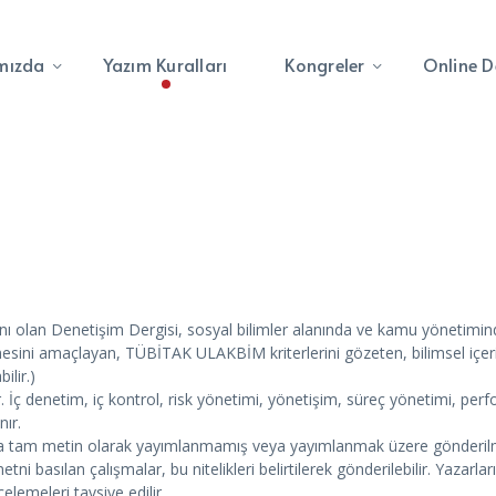
mızda
Yazım Kuralları
Kongreler
Online D
nı olan Denetişim Dergisi, sosyal bilimler alanında ve kamu yönetimin
mesini amaçlayan, TÜBİTAK ULAKBİM kriterlerini gözeten, bilimsel içerikt
ilir.)
ır. İç denetim, iç kontrol, risk yönetimi, yönetişim, süreç yönetimi, per
nır.
nda tam metin olarak yayımlanmamış veya yayımlanmak üzere gönderilm
 basılan çalışmalar, bu nitelikleri belirtilerek gönderilebilir. Yaza
ncelemeleri tavsiye edilir.