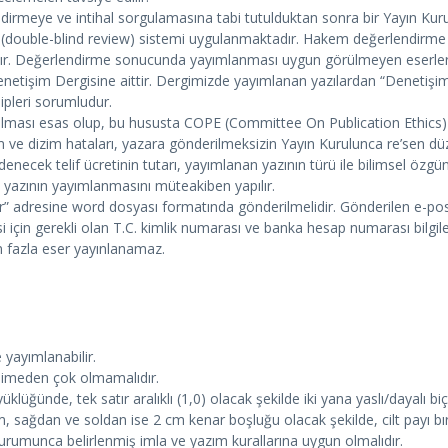
endirmeye ve intihal sorgulamasına tabi tutulduktan sonra bir Yayın Ku
e (double-blind review) sistemi uygulanmaktadır. Hakem değerlendirm
ır. Değerlendirme sonucunda yayımlanması uygun görülmeyen eserlerle ilg
etişim Dergisine aittir. Dergimizde yayımlanan yazılardan “Denetişim De
hipleri sorumludur.
 olması esas olup, bu hususta COPE (Committee On Publication Ethics) s
 ve dizim hataları, yazara gönderilmeksizin Yayın Kurulunca re’sen düzel
. Ödenecek telif ücretinin tutarı, yayımlanan yazının türü ile bilimsel ö
si yazının yayımlanmasını müteakiben yapılır.
r
” adresine word dosyası formatında gönderilmelidir. Gönderilen e-post
 için gerekli olan T.C. kimlik numarası ve banka hesap numarası bilgileri
en fazla eser yayınlanamaz.
 yayımlanabilir.
limeden çok olmamalıdır.
ğünde, tek satır aralıklı (1,0) olacak şekilde iki yana yaslı/dayalı biç
 sağdan ve soldan ise 2 cm kenar boşluğu olacak şekilde, cilt payı bırak
urumunca belirlenmiş imla ve yazım kurallarına uygun olmalıdır.