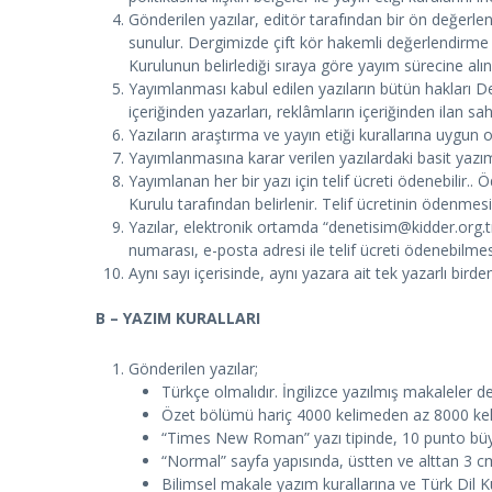
Gönderilen yazılar, editör tarafından bir ön değerl
sunulur. Dergimizde çift kör hakemli değerlendirm
Kurulunun belirlediği sıraya göre yayım sürecine alın
Yayımlanması kabul edilen yazıların bütün hakları Den
içeriğinden yazarları, reklâmların içeriğinden ilan sa
Yazıların araştırma ve yayın etiği kurallarına uygun
Yayımlanmasına karar verilen yazılardaki basit yazım
Yayımlanan her bir yazı için telif ücreti ödenebilir.
Kurulu tarafından belirlenir. Telif ücretinin ödenme
Yazılar, elektronik ortamda “
denetisim@kidder.org.t
numarası, e-posta adresi ile telif ücreti ödenebilmesi
Aynı sayı içerisinde, aynı yazara ait tek yazarlı bird
B – YAZIM KURALLARI
Gönderilen yazılar;
Türkçe olmalıdır. İngilizce yazılmış makaleler de
Özet bölümü hariç 4000 kelimeden az 8000 ke
“Times New Roman” yazı tipinde, 10 punto büyüklü
“Normal” sayfa yapısında, üstten ve alttan 3 cm,
Bilimsel makale yazım kurallarına ve Türk Dil K