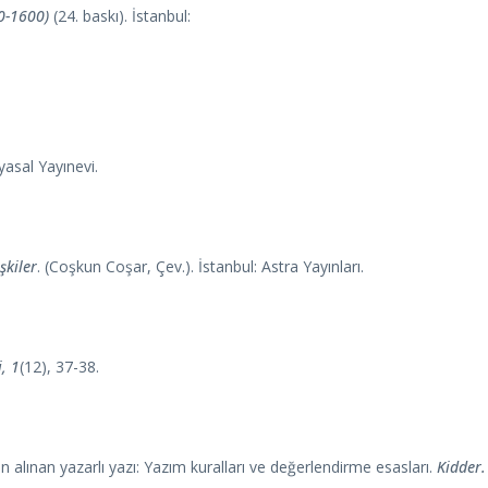
0-1600)
(24. baskı). İstanbul:
iyasal Yayınevi.
şkiler
. (Coşkun Coşar, Çev.). İstanbul: Astra Yayınları.
i
, 1
(12), 37-38.
n alınan yazarlı yazı: Yazım kuralları ve değerlendirme esasları.
Kidder.