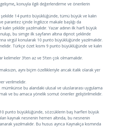
, gelişme
,
konuyla ilgili değerlendirme ve önerilerin
k şekilde 14 punto büyüklüğünde, tümü büyük ve kalın
e ve parantez içinde İngilizce makale başlığı da
e kalın şekilde yazılmalıdır. Yazar adının ilk harfi büyük
nulup, bu simge ilk sayfanın altına dipnot şeklinde
larına virgül konularak 10 punto büyüklüğünde yazılmalıdır.
elidir. Türkçe özet kısmı 9 punto büyüklüğünde ve kalın
r kelimeler 3’ten az ve 5’ten çok olmamalıdır.
maksızın, aynı biçim özellikleriyle ancak italik olarak yer
r verilmelidir.
lı, mümkünse bu alandaki ulusal ve uluslararası uygulama
nmalı ve bu amaca yönelik somut öneriler geliştirilmelidir.
, 10 punto büyüklüğünde, sözcüklerin baş harfleri büyük
ı yapılan kaynak nesnenin hemen altında, bu nesnenin
alanarak yazılmalıdır. Bu husus ayrıca Kaynakça kısmında