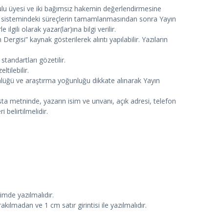
rulu üyesi ve iki bağımsız hakemin değerlendirmesine
e sistemindeki süreçlerin tamamlanmasından sonra Yayın
ili olarak yazar(lar)ına bilgi verilir.
rgisi” kaynak gösterilerek alıntı yapılabilir. Yazıların
tandartları gözetilir.
tilebilir.
zgünlüğü ve araştırma yoğunluğu dikkate alınarak Yayın
a metninde, yazarın isim ve unvanı, açık adresi, telefon
 belirtilmelidir.
imde yazılmalıdır.
ılmadan ve 1 cm satır girintisi ile yazılmalıdır.