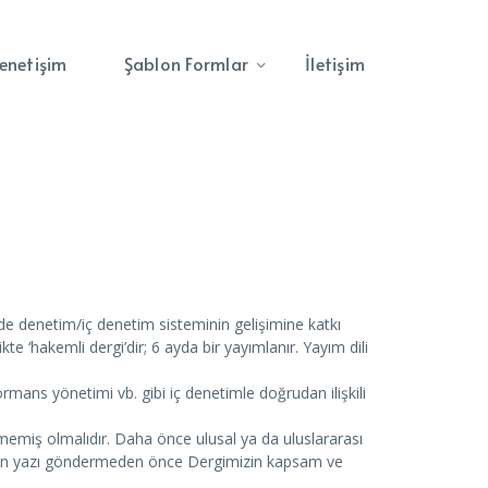
enetişim
Şablon Formlar
İletişim
de denetim/iç denetim sisteminin gelişimine katkı
e ‘hakemli dergi’dir; 6 ayda bir yayımlanır. Yayım dili
formans yönetimi vb. gibi iç denetimle doğrudan ilişkili
emiş olmalıdır. Daha önce ulusal ya da uluslararası
rların yazı göndermeden önce Dergimizin kapsam ve