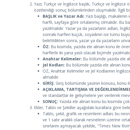
Yazı; Türkçe ve İngilizce başlık, Türkçe ve İngilizce
özetlendiği sonuç bölümlerinden oluşmalıdır. İlgili 
BAŞLIK ve Yazar Adı:
Yazı başlığı, makalenin 
harfli, sayfaya göre ortalanmış olmalıdır. Bu başl
yazılmalıdır. Yazar ya da yazarların adları, İngil
sonraki harfleri küçük, soyadının ise tümü büyü
belirtildikten sonra, yazar ya da yazarların unv
ÖZ:
Bu kısımda, yazıda ele alınan konu ile öne
harflerle iki yana yaslı olacak biçimde yazılmalıd
Anahtar Kelimeler:
Bu bölümde yazıda ele alın
Jel Kodları:
Bu bölümde yazıda ele alınan konular
ÖZ, Anahtar Kelimeler ve Jel Kodlarının İngilizc
almalıdır.
GİRİŞ:
Giriş bölümünde yazının konusu, konu ile 
AÇIKLAMA, TARTIŞMA VE DEĞERLENDİRMEL
ve standartlar ile gelişmelere yer verilerek mev
SONUÇ:
Yazıda ele alınan konu bu kısımda çok ö
Ekler, Tablo ve Şekiller aşağıdaki kurallara göre belirt
Tablo, şekil, grafik ve resimlerin adları; bu n
ve 1 satır aralıklı olarak nesnelerin üzerine or
sınırlarını aşmayacak şekilde, “Times New Roma