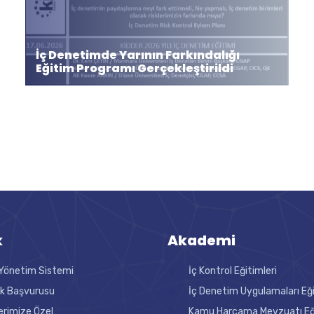
İç Denetimde Yarının Farkındalığı
Eğitim Programı Gerçekleştirildi
k
Akademi
Yönetim Sistemi
İç Kontrol Eğitimleri
ik Başvurusu
İç Denetim Uygulamaları Eğ
erimize Özel
Kamu Harcama Mevzuatı Eği