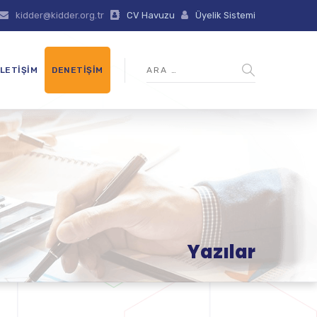
kidder@kidder.org.tr
CV Havuzu
Üyelik Sistemi
İLETIŞIM
DENETIŞIM
Yazılar