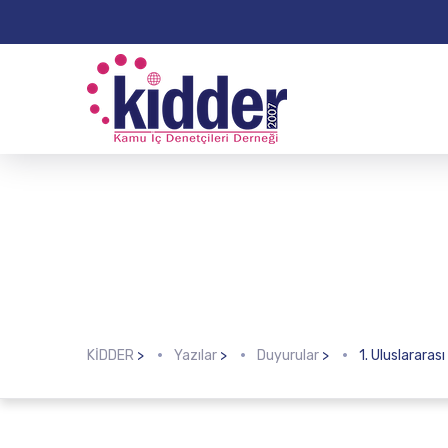
KİDDER
>
Yazılar
>
Duyurular
>
1. Uluslarara