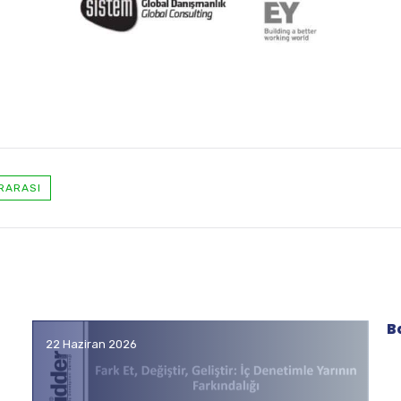
RARASI
B
22 Haziran 2026