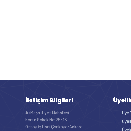
İletişim Bilgileri
Üyeli
A:
Meşrutiyet Mahallesi
Üye 
Konur Sokak No:25/13
Üyel
Özsoy İş Hanı Çankaya/Ankara
Üyel