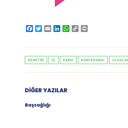
Facebook
Twitter
Email
LinkedIn
WhatsApp
Copy
Print
Link
DENETIM
IÇ
KAMU
KONFERANSI
ULUSLA
DIĞER YAZILAR
Başsağlığı