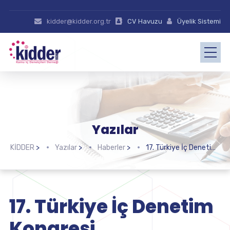
kidder@kidder.org.tr
CV Havuzu
Üyelik Sistemi
Yazılar
KİDDER
>
Yazılar
>
Haberler
>
17. Türkiye İç Denetim Kongresi
17. Türkiye İç Denetim
Kongresi