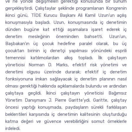
ve ne yönde değişmeleri gerektiği konusunda bir sunum
gerçekleştirdi. Çalıştaylar şeklinde programlanan Kongrenin
ikinci günü, TİDE Kurucu Başkanı Ali Kamil Uzun’un açılış
konuşmasıyla başladı. Uzun, konuşmasında iç denetimin
dünden bugüne kat ettiği aşamalara işaret ederek iç
denetim mesleğinin öneminden bahsetti. Uzun’un,
Başbakan’ın üç çocuk hedefine paralel olarak, bu üç
çocuktan birinin iç denetçi yapılması yönündeki esprili
temennisi katılımcılardan alkış topladı. İlk çalıştayın
yöneticisi Norman D. Marks, efektif risk yönetimi ve
denetimi olgusu üzerinde durarak; efektif iç denetim
fonksiyonuna imkan sağlayacak iç denetim planının nasıl
olması gerektiği hakkında açıklamalarda bulundu ve ardından
çalıştaya geçildi. İkinci çalıştayın yöneticisi Bağımsız
Yönetim Danışmanı J. Pierre Garitte’ydi. Garitte, çalıştay
öncesi yaptığı konuşmada, paydaşların sürekli farklılaşan
beklentileri karşısında iç denetimin kalitesinin oluşturduğu
katma değeri ve güvence verebilirliğini somut örneklerle
irdeledi.