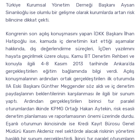
Türkiye Kurumsal Yönetim Derneği Başkanı Aysan
Sinanlıoğlu ise olumlu bir gelişme olarak kurumlarda artan risk
bilincine dikkat çekti.
Kongrenin son açılış konuşmasını yapan İDKK Başkanı İlhan
Hatipoğlu ise, kamuda iç denetimin kat ettiği aşamalar
hakkında, dış değerlendirme süreçleri, İçDen yazılımını
hayata geçirilmek üzere oluşu, Kamu BT Denetim Rehberi ve
konuyla ilgili 4-8 Kasım 2013 tarihinde Ankara’da
gerçekleştirilen eğitim bağlamında bilgi verdi. Açılış
konuşmalarının ardından ortak gerçekleştirilen ilk oturumda
IIA Eski Başkanı Günther Meggender söz aldı ve iç denetim
paydaşlarının beklentilerinin karşılanması ile ilgili bir sunum
yaptı. Ardından gerçekleştirilen birinci tur paralel
oturumlardan ilkinde KPMG Ortağı Hakan Aytekin, risk esaslı
denetim planlaması ve raporlamasının önemi üzerinde durdu.
Eşanlı oturumun ikincisinde ise Kredi Kayıt Bürosu Genel
Müdürü Kasım Akdeniz reel sektörde alacak riskinin yönetimi
başlıklı bir sunum gerçekleştirdi. İkinci tur paralel oturumların