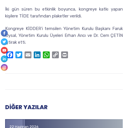
İki gün süren bu etkinlik boyunca, kongreye katkı yapan
kişilere TİDE tarafından plaketler verildi.
Kongreye KİDDER’i temsilen Yönetim Kurulu Başkanı Faruk
Uysal, Yönetim Kurulu Üyeleri Erhan Arıcı ve Dr. Cem ÇETİN
iştirak etti.
Facebook
Twitter
Email
LinkedIn
WhatsApp
Copy
Print
Link
DIĞER YAZILAR
22 Haziran 2026