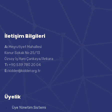
İletişim Bilgileri
A:
Meşrutiyet Mahallesi
Konur Sokak No:25/13
Özsoy İş Hanı Çankaya/Ankara
T:
+90 539 780 20 04
E:
kidder@kidder.org.tr
Üyelik
Üye Yönetim Sistemi