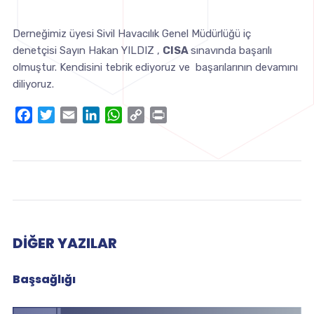
Derneğimiz üyesi Sivil Havacılık Genel Müdürlüğü iç
denetçisi Sayın Hakan YILDIZ ,
CISA
sınavında başarılı
olmuştur. Kendisini tebrik ediyoruz ve başarılarının devamını
diliyoruz.
Facebook
Twitter
Email
LinkedIn
WhatsApp
Copy
Print
Link
DIĞER YAZILAR
Başsağlığı