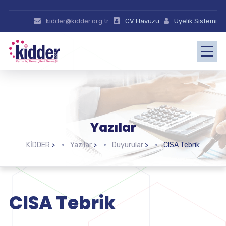
kidder@kidder.org.tr
CV Havuzu
Üyelik Sistemi
Yazılar
KİDDER
>
Yazılar
>
Duyurular
>
CISA Tebrik
CISA Tebrik