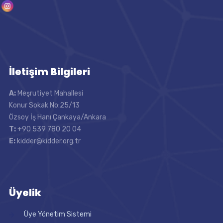
İletişim Bilgileri
A:
Meşrutiyet Mahallesi
Konur Sokak No:25/13
Özsoy İş Hanı Çankaya/Ankara
T:
+90 539 780 20 04
E:
kidder@kidder.org.tr
Üyelik
Üye Yönetim Sistemi