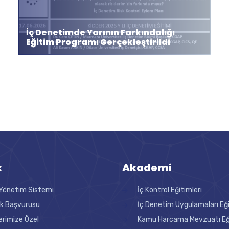
İç Denetimde Yarının Farkındalığı
Eğitim Programı Gerçekleştirildi
k
Akademi
Yönetim Sistemi
İç Kontrol Eğitimleri
ik Başvurusu
İç Denetim Uygulamaları Eğ
erimize Özel
Kamu Harcama Mevzuatı Eği