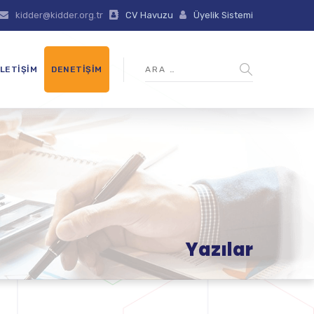
kidder@kidder.org.tr
CV Havuzu
Üyelik Sistemi
İLETIŞIM
DENETIŞIM
Yazılar