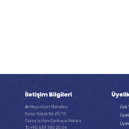
İletişim Bilgileri
Üyeli
A:
Meşrutiyet Mahallesi
Üye 
Konur Sokak No:25/13
Üyel
Özsoy İş Hanı Çankaya/Ankara
Üyel
T:
+90 539 780 20 04