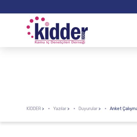
KİDDER
>
Yazılar
>
Duyurular
>
Anket Çalışm