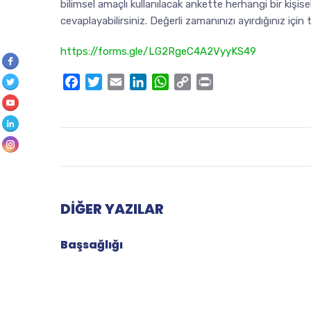
bilimsel amaçlı kullanılacak ankette herhangi bir kişi
cevaplayabilirsiniz. Değerli zamanınızı ayırdığınız için 
https://forms.gle/LG2RgeC4A2VyyKS49
Facebook
Twitter
Email
LinkedIn
WhatsApp
Copy
Print
Link
DIĞER YAZILAR
Başsağlığı