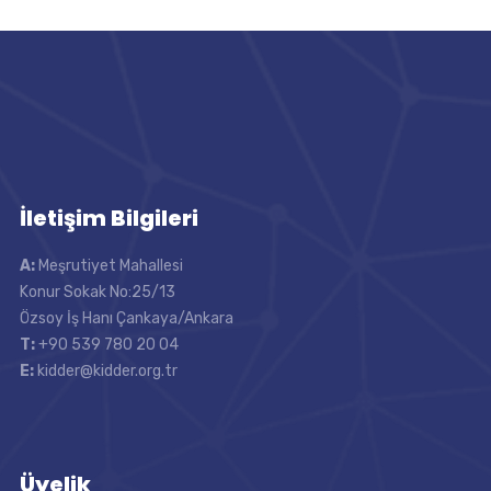
İletişim Bilgileri
A:
Meşrutiyet Mahallesi
Konur Sokak No:25/13
Özsoy İş Hanı Çankaya/Ankara
T:
+90 539 780 20 04
E:
kidder@kidder.org.tr
Üyelik