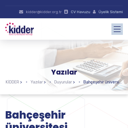
kidder@kidder.org.tr
CV Havuzu
Üyelik Sistemi
Yazılar
KİDDER
>
Yazılar
>
Duyurular
>
Bahçeşehir üniversitesi uygulamalı iç denetçilik sertifika programında üyelerimize yüzde 10 indirim
Bahçeşehir
üniversitesi