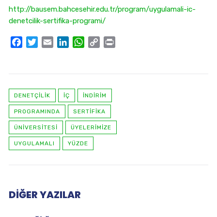
http://bausem.bahcesehir.edu.tr/program/uygulamali-ic-
denetcilik-sertifika-programi/
Facebook
Twitter
Email
LinkedIn
WhatsApp
Copy
Print
Link
DENETÇILIK
IÇ
INDIRIM
PROGRAMINDA
SERTIFIKA
ÜNIVERSITESI
ÜYELERIMIZE
UYGULAMALI
YÜZDE
DIĞER YAZILAR