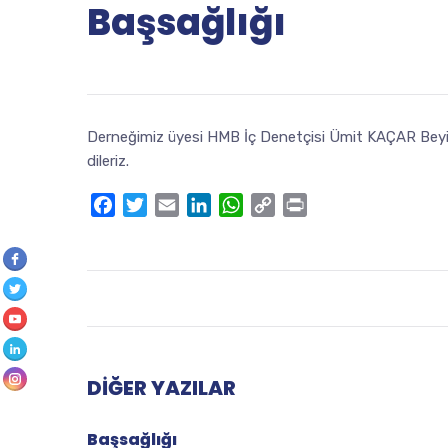
Başsağlığı
Derneğimiz üyesi HMB İç Denetçisi Ümit KAÇAR Beyin
dileriz.
Facebook
Twitter
Email
LinkedIn
WhatsApp
Copy
Print
Link
DIĞER YAZILAR
Başsağlığı