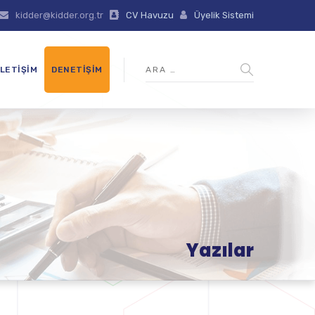
kidder@kidder.org.tr
CV Havuzu
Üyelik Sistemi
İLETIŞIM
DENETIŞIM
Yazılar