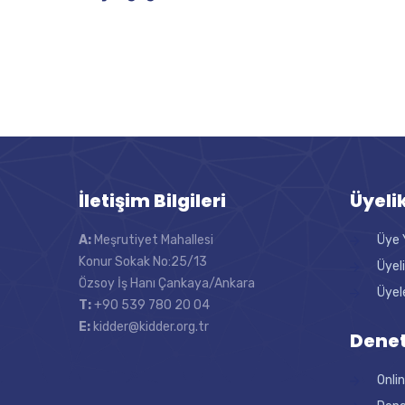
İletişim Bilgileri
Üyeli
A:
Meşrutiyet Mahallesi
Üye 
Konur Sokak No:25/13
Üyel
Özsoy İş Hanı Çankaya/Ankara
Üyel
T:
+90 539 780 20 04
E:
kidder@kidder.org.tr
Denet
Onli