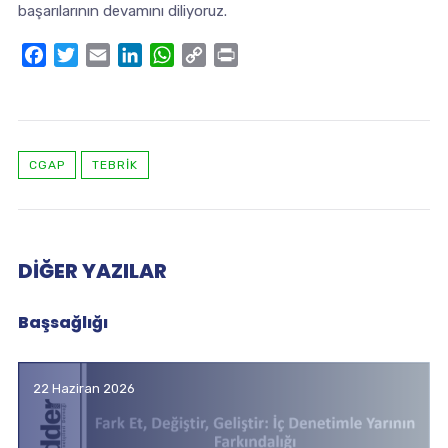
başarılarının devamını diliyoruz.
Facebook
Twitter
Email
LinkedIn
WhatsApp
Copy
Print
Link
CGAP
TEBRIK
DIĞER YAZILAR
Başsağlığı
22 Haziran 2026