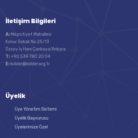
İletişim Bilgileri
A:
Meşrutiyet Mahallesi
Konur Sokak No:25/13
Özsoy İş Hanı Çankaya/Ankara
T:
+90 539 780 20 04
E:
kidder@kidder.org.tr
Üyelik
Üye Yönetim Sistemi
Üyelik Başvurusu
Üyelerimize Özel