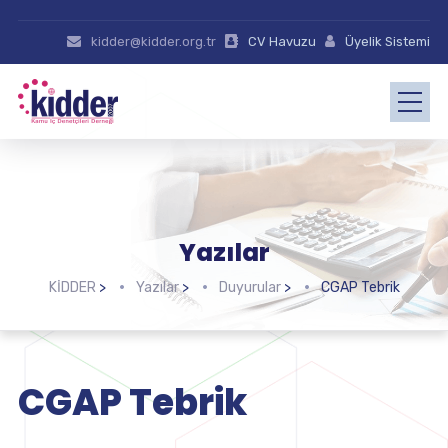
kidder@kidder.org.tr
CV Havuzu
Üyelik Sistemi
Yazılar
KİDDER
>
Yazılar
>
Duyurular
>
CGAP Tebrik
CGAP Tebrik