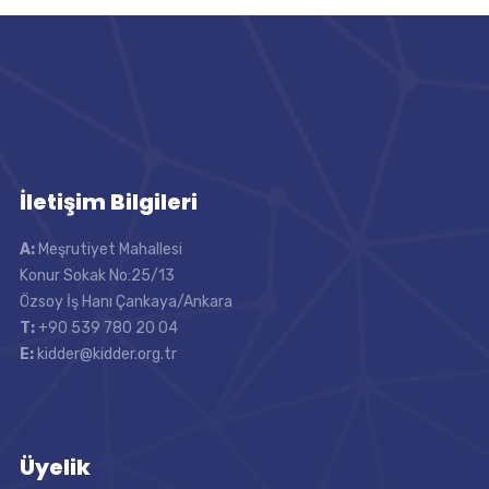
İletişim Bilgileri
A:
Meşrutiyet Mahallesi
Konur Sokak No:25/13
Özsoy İş Hanı Çankaya/Ankara
T:
+90 539 780 20 04
E:
kidder@kidder.org.tr
Üyelik