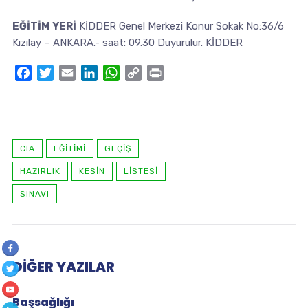
EĞİTİM YERİ
KİDDER Genel Merkezi Konur Sokak No:36/6
Kızılay – ANKARA.- saat: 09.30 Duyurulur. KİDDER
Facebook
Twitter
Email
LinkedIn
WhatsApp
Copy
Print
Link
CIA
EĞITIMI
GEÇİŞ
HAZIRLIK
KESİN
LİSTESİ
SINAVI
DIĞER YAZILAR
Başsağlığı