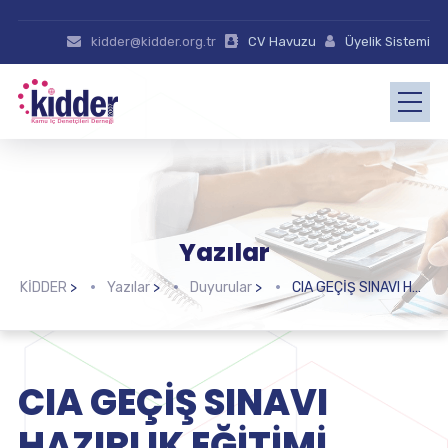
kidder@kidder.org.tr
CV Havuzu
Üyelik Sistemi
Yazılar
KİDDER
>
Yazılar
>
Duyurular
>
CIA GEÇİŞ SINAVI HAZIRLIK EĞİTİMİ KESİN LİSTESİ
CIA GEÇİŞ SINAVI
HAZIRLIK EĞİTİMİ