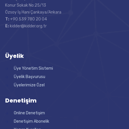
Konur Sokak No:25/13
Özsoy İş Hanı Çankaya/Ankara
T:
+90 539 780 20 04
E:
kidder@kidder.org.tr
Üyelik
Üye Yönetim Sistemi
Üyelik Başvurusu
Üyelerimize Özel
Denetişim
Online Denetişim
Denetişim Abonelik