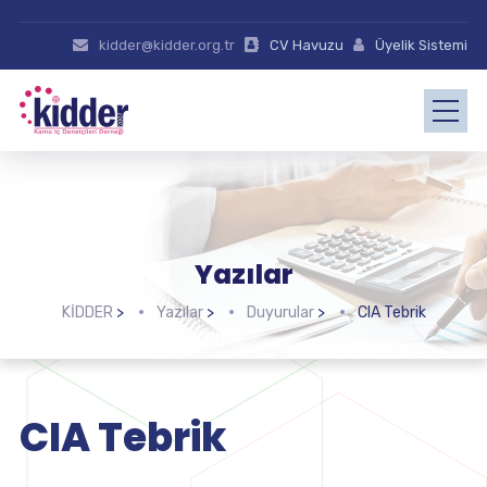
kidder@kidder.org.tr
CV Havuzu
Üyelik Sistemi
Yazılar
KİDDER
>
Yazılar
>
Duyurular
>
CIA Tebrik
CIA Tebrik