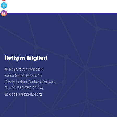
İletişim Bilgileri
A:
Meşrutiyet Mahallesi
Konur Sokak No:25/13
Özsoy İş Hanı Çankaya/Ankara
T:
+90 539 780 20 04
E:
kidder@kidder.org.tr