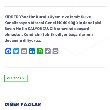
KİDDER Yönetim Kurulu Üyemiz ve İzmit Su ve
Kanalizasyon İdaresi Genel Müdürlüğü iç denetçisi
Sayın Metin KALYONCU, CIA sınavında başarılı
olmuştur. Kendisini tebrik ediyor başarılarının
devamını diliyoruz.
Facebook
Twitter
Email
LinkedIn
WhatsApp
Copy
Print
Link
CIA TEBRIK
DIĞER YAZILAR