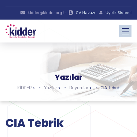
kidder@kidder.org.tr
CV Havuzu
Üyelik Sistemi
Yazılar
KİDDER
>
Yazılar
>
Duyurular
>
CIA Tebrik
CIA Tebrik