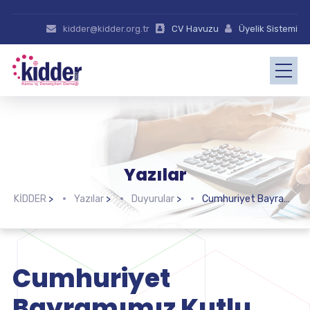
kidder@kidder.org.tr
CV Havuzu
Üyelik Sistemi
Yazılar
KİDDER
>
Yazılar
>
Duyurular
>
Cumhuriyet Bayramımız Kutlu Olsun
Cumhuriyet
Bayramımız Kutlu