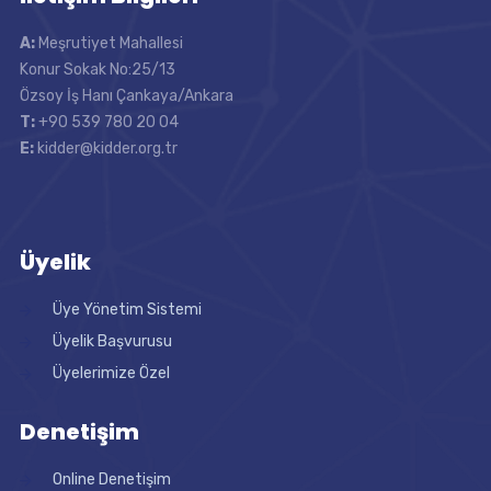
A:
Meşrutiyet Mahallesi
Konur Sokak No:25/13
Özsoy İş Hanı Çankaya/Ankara
T:
+90 539 780 20 04
E:
kidder@kidder.org.tr
Üyelik
Üye Yönetim Sistemi
Üyelik Başvurusu
Üyelerimize Özel
Denetişim
Online Denetişim