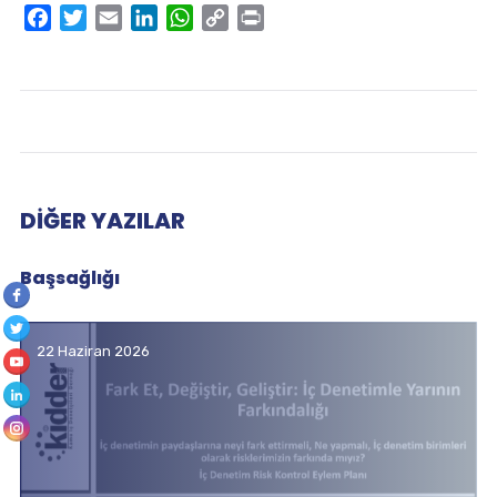
Facebook
Twitter
Email
LinkedIn
WhatsApp
Copy
Print
Link
DIĞER YAZILAR
Başsağlığı
22 Haziran 2026