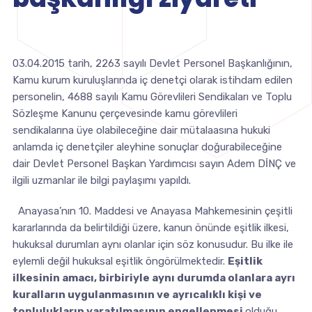
03.04.2015 tarih, 2263 sayılı Devlet Personel Başkanlığının,
Kamu kurum kuruluşlarında iç denetçi olarak istihdam edilen
personelin, 4688 sayılı Kamu Görevlileri Sendikaları ve Toplu
Sözleşme Kanunu çerçevesinde kamu görevlileri
sendikalarına üye olabileceğine dair mütalaasına hukuki
anlamda iç denetçiler aleyhine sonuçlar doğurabileceğine
dair Devlet Personel Başkan Yardımcısı sayın Adem DİNÇ ve
ilgili uzmanlar ile bilgi paylaşımı yapıldı.
Anayasa’nın 10. Maddesi ve Anayasa Mahkemesinin çeşitli
kararlarında da belirtildiği üzere, kanun önünde eşitlik ilkesi,
hukuksal durumları aynı olanlar için söz konusudur. Bu ilke ile
eylemli değil hukuksal eşitlik öngörülmektedir.
Eşitlik
ilkesinin amacı, birbiriyle aynı durumda olanlara ayrı
kuralların uygulanmasının ve ayrıcalıklı kişi ve
toplulukların yaratılmasının engellenmesi
olduğu