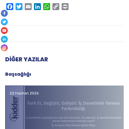
Facebook
Twitter
Email
LinkedIn
WhatsApp
Copy
Print
Link
DIĞER YAZILAR
Başsağlığı
22 Haziran 2026