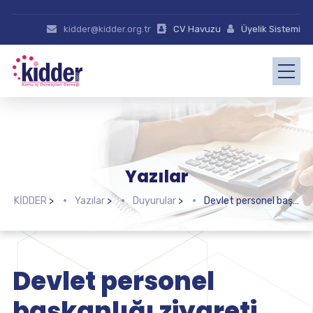
kidder@kidder.org.tr
CV Havuzu
Üyelik Sistemi
Yazılar
KİDDER
>
Yazılar
>
Duyurular
>
Devlet personel başkanlığı ziyareti
Devlet personel
başkanlığı ziyareti