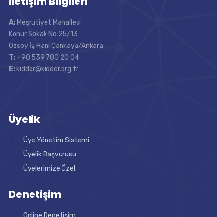
İletişim Bilgileri
A:
Meşrutiyet Mahallesi
Konur Sokak No:25/13
Özsoy İş Hanı Çankaya/Ankara
T:
+90 539 780 20 04
E:
kidder@kidder.org.tr
Üyelik
Üye Yönetim Sistemi
Üyelik Başvurusu
Üyelerimize Özel
Denetişim
Online Denetişim