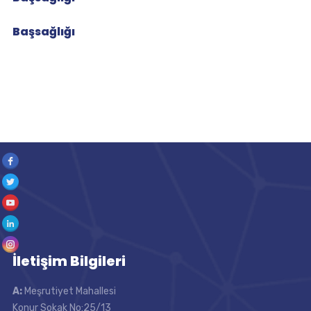
Başsağlığı
İletişim Bilgileri
A:
Meşrutiyet Mahallesi
Konur Sokak No:25/13