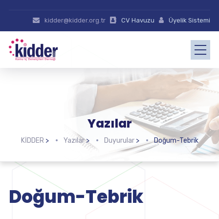
kidder@kidder.org.tr
CV Havuzu
Üyelik Sistemi
Yazılar
KİDDER
>
Yazılar
>
Duyurular
>
Doğum-Tebrik
Doğum-Tebrik