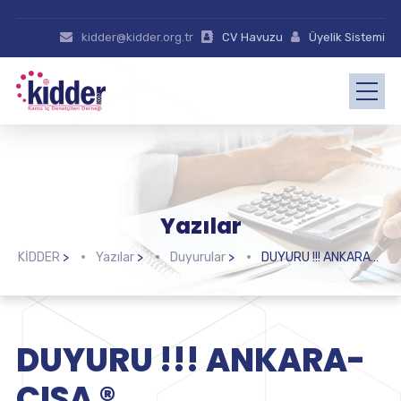
kidder@kidder.org.tr
CV Havuzu
Üyelik Sistemi
Yazılar
KİDDER
>
Yazılar
>
Duyurular
>
DUYURU !!! ANKARA- CISA ®
DUYURU !!! ANKARA-
CISA ®