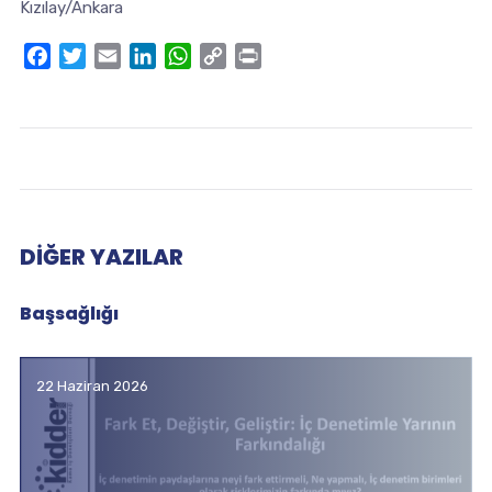
Kızılay/Ankara
Facebook
Twitter
Email
LinkedIn
WhatsApp
Copy
Print
Link
DIĞER YAZILAR
Başsağlığı
22 Haziran 2026