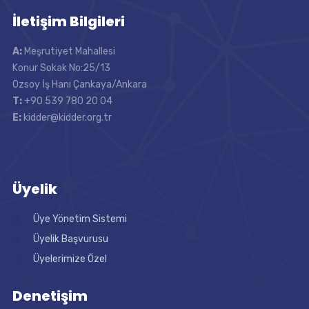
İletişim Bilgileri
A:
Meşrutiyet Mahallesi
Konur Sokak No:25/13
Özsoy İş Hanı Çankaya/Ankara
T:
+90 539 780 20 04
E:
kidder@kidder.org.tr
Üyelik
Üye Yönetim Sistemi
Üyelik Başvurusu
Üyelerimize Özel
Denetişim