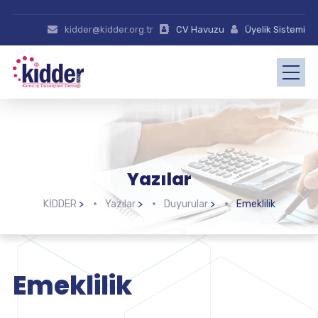
kidder@kidder.org.tr
CV Havuzu
Üyelik Sistemi
Yazılar
KİDDER
>
Yazılar
>
Duyurular
>
Emeklilik
Emeklilik