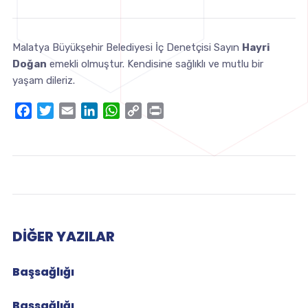
Malatya Büyükşehir Belediyesi İç Denetçisi Sayın
Hayri
Doğan
emekli olmuştur. Kendisine sağlıklı ve mutlu bir
yaşam dileriz.
Facebook
Twitter
Email
LinkedIn
WhatsApp
Copy
Print
Link
DIĞER YAZILAR
Başsağlığı
Başsağlığı