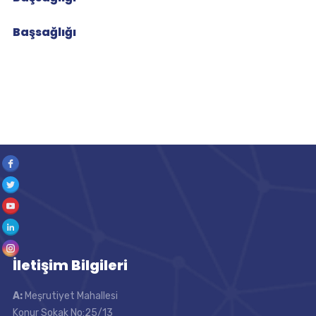
Başsağlığı
İletişim Bilgileri
A:
Meşrutiyet Mahallesi
Konur Sokak No:25/13