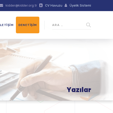
kidder@kidder.org.tr
CV Havuzu
Üyelik Sistemi
İLETIŞIM
DENETIŞIM
Yazılar