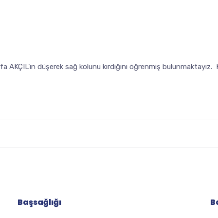
a AKÇIL’ın düşerek sağ kolunu kırdığını öğrenmiş bulunmaktayız. Ken
Başsağlığı
B