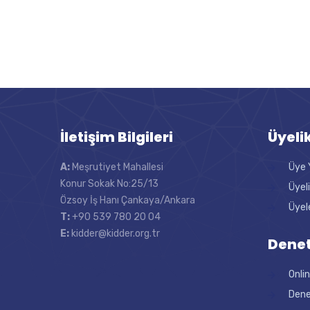
İletişim Bilgileri
Üyeli
A:
Meşrutiyet Mahallesi
Üye 
Konur Sokak No:25/13
Üyel
Özsoy İş Hanı Çankaya/Ankara
Üyel
T:
+90 539 780 20 04
E:
kidder@kidder.org.tr
Denet
Onli
Dene