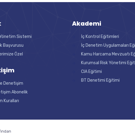
k
Akademi
Yönetim Sistemi
İç Kontrol Eğitimleri
ik Başvurusu
İç Denetim Uygulamaları Eğ
erimize Özel
Kamu Harcama Mevzuatı Eği
Kurumsal Risk Yönetimi Eğit
işim
CIA Eğitimi
BT Denetimi Eğitimi
ne Denetişim
tişim Abonelik
m Kuralları
fından
pergola