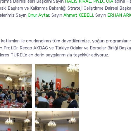
ştırma Dairesi eski Başkanı Sayın
HALIS KIRAL, Ph.D., CIA
adına Ha
i Başkanı ve Kalkınma Bakanlığı Strateji Geliştirme Dairesi Başk
elerimiz Sayın
Onur Aytar
, Sayın
Ahmet KEBELİ
, Sayın
ERHAN ARI
tılımları ile onurlandıran tüm davetlilerimize, yoğun programları ne
n Prof.Dr. Recep AKDAĞ ve Türkiye Odalar ve Borsalar Birliği Başk
res TÜREL’e en derin saygılarımızla teşekkür ediyoruz.