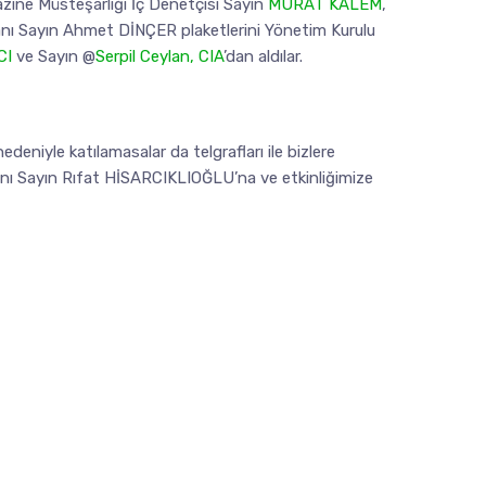
zine Müsteşarlığı İç Denetçisi Sayın
MURAT KALEM
,
anı Sayın Ahmet DİNÇER plaketlerini Yönetim Kurulu
CI
ve Sayın @
Serpil Ceylan, CIA
’dan aldılar.
deniyle katılamasalar da telgrafları ile bizlere
anı Sayın Rıfat HİSARCIKLIOĞLU’na ve etkinliğimize