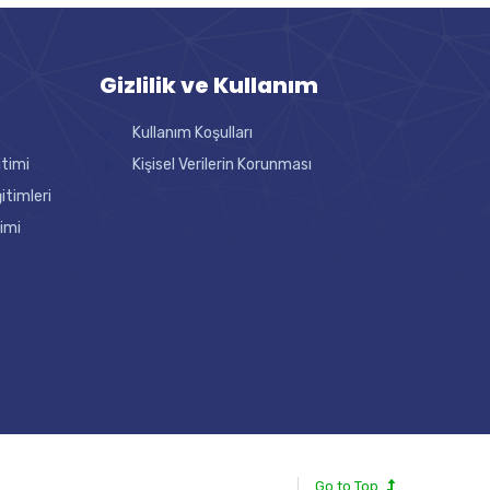
Gizlilik ve Kullanım
Kullanım Koşulları
itimi
Kişisel Verilerin Korunması
timleri
imi
Go to Top