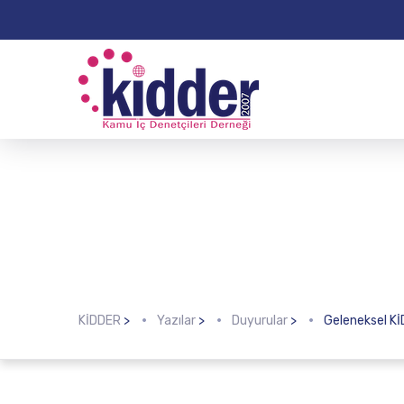
KİDDER
>
Yazılar
>
Duyurular
>
Geleneksel Kİ