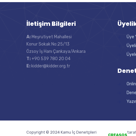
İletişim Bilgileri
Üyeli
A:
Meşrutiyet Mahallesi
Üye 
Konur Sokak No:25/13
Üyel
Özsoy İş Hanı Çankaya/Ankara
Üyel
T:
+90 539 780 20 04
E:
kidder@kidder.org.tr
Denet
Onli
Dene
Yazı
Copyright © 2024 Kamu İç Denetçileri
tara
CREASOS