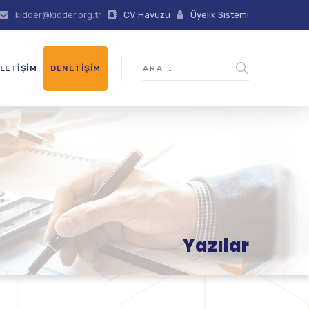
kidder@kidder.org.tr
CV Havuzu
Üyelik Sistemi
İLETIŞIM
DENETIŞIM
Yazılar