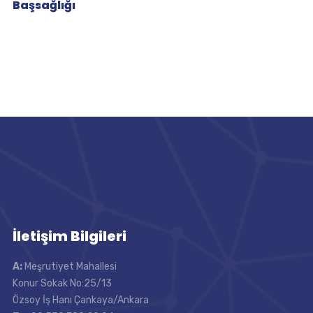
Başsağlığı
İletişim Bilgileri
A:
Meşrutiyet Mahallesi
Konur Sokak No:25/13
Özsoy İş Hanı Çankaya/Ankara