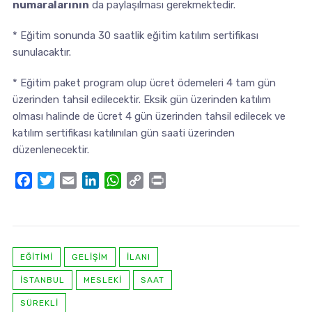
numaralarının
da paylaşılması gerekmektedir.
* Eğitim sonunda 30 saatlik eğitim katılım sertifikası
sunulacaktır.
* Eğitim paket program olup ücret ödemeleri 4 tam gün
üzerinden tahsil edilecektir. Eksik gün üzerinden katılım
olması halinde de ücret 4 gün üzerinden tahsil edilecek ve
katılım sertifikası katılınılan gün saati üzerinden
düzenlenecektir.
Facebook
Twitter
Email
LinkedIn
WhatsApp
Copy
Print
Link
EĞITIMI
GELİŞİM
İLANI
İSTANBUL
MESLEKİ
SAAT
SÜREKLİ