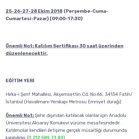
25-26-27-28 Ekim 2018
(Perşembe-Cuma-
Cumartesi-Pazar) (09:00-17:30)
Önemli Not: Katılım Sertifikası 30 saat üzerinden
düzenlenecektir.
EĞİTİM YERİ
Hırka-i Şerif Mahallesi, Akşemsettin Cd. No:66, 34134 Fatih/
İstanbul (Havalimanı-Yenikapı Metrosu Emniyet durağı)
Önemli Not:
Şehir dışından katılacak olanlar için Anadolu
Üniversitesi Aksaray Konukevi yürüme mesafesindedir.
Katılımcılar kendileri iletişime gerçek müsaitliği durumunda
kalabilirler (
0 212 589 73 83
)