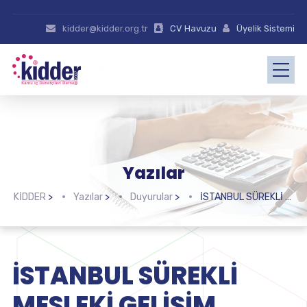
kidder@kidder.org.tr
CV Havuzu
Üyelik Sistemi
Yazılar
KİDDER
>
Yazılar
>
Duyurular
>
İSTANBUL SÜREKLİ MESLEKİ GELİŞİM EĞİTİMİ İLANI-30 SAAT (25-26-27-28 Ekim 2018)
İSTANBUL SÜREKLİ
MESLEKİ GELİŞİM