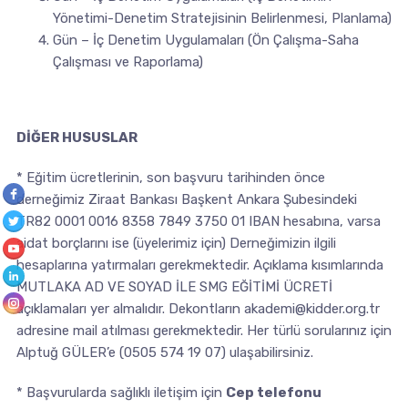
Yönetimi-Denetim Stratejisinin Belirlenmesi, Planlama)
Gün – İç Denetim Uygulamaları (Ön Çalışma-Saha
Çalışması ve Raporlama)
DİĞER HUSUSLAR
* Eğitim ücretlerinin, son başvuru tarihinden önce
derneğimiz Ziraat Bankası Başkent Ankara Şubesindeki
TR82 0001 0016 8358 7849 3750 01 IBAN hesabına, varsa
aidat borçlarını ise (üyelerimiz için) Derneğimizin ilgili
hesaplarına yatırmaları gerekmektedir. Açıklama kısımlarında
MUTLAKA AD VE SOYAD İLE SMG EĞİTİMİ ÜCRETİ
açıklamaları yer almalıdır. Dekontların
akademi@kidder.org.tr
adresine mail atılması gerekmektedir. Her türlü sorularınız için
Alptuğ GÜLER’e (0505 574 19 07) ulaşabilirsiniz.
* Başvurularda sağlıklı iletişim için
Cep telefonu