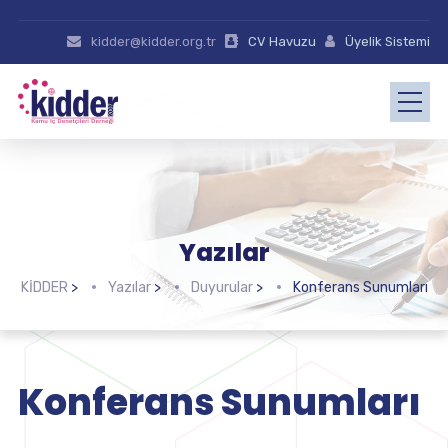
kidder@kidder.org.tr
CV Havuzu
Üyelik Sistemi
Yazılar
KİDDER
>
Yazılar
>
Duyurular
>
Konferans Sunumları
Konferans Sunumları