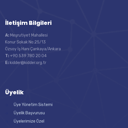
İletişim Bilgileri
A:
Meşrutiyet Mahallesi
Konur Sokak No:25/13
Özsoy İş Hanı Çankaya/Ankara
T:
+90 539 780 20 04
E:
kidder@kidder.org.tr
Üyelik
Üye Yönetim Sistemi
Üyelik Başvurusu
Üyelerimize Özel