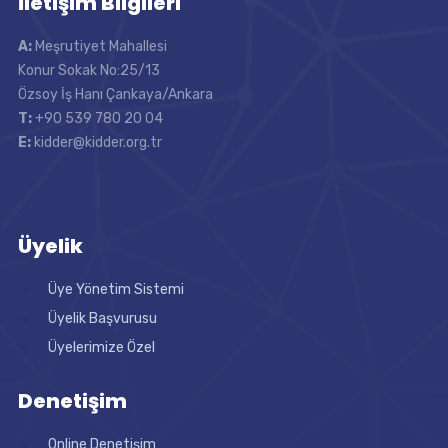
İletişim Bilgileri
A:
Meşrutiyet Mahallesi
Konur Sokak No:25/13
Özsoy İş Hanı Çankaya/Ankara
T:
+90 539 780 20 04
E:
kidder@kidder.org.tr
Üyelik
Üye Yönetim Sistemi
Üyelik Başvurusu
Üyelerimize Özel
Denetişim
Online Denetişim