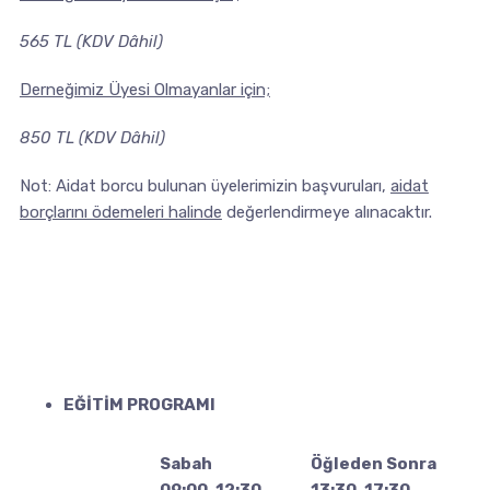
565 TL (KDV Dâhil)
Derneğimiz Üyesi Olmayanlar için;
850 TL (KDV Dâhil)
Not: Aidat borcu bulunan üyelerimizin başvuruları,
aidat
borçlarını ödemeleri halinde
değerlendirmeye alınacaktır.
EĞİTİM PROGRAMI
Sabah
Öğleden Sonra