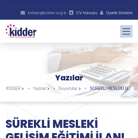
kidder@kidder.org.tr
CV Havuzu
Üyelik Sistemi
Yazılar
KİDDER
>
Yazılar
>
Duyurular
>
SÜREKLİ MESLEKİ GELİŞİM EĞİTİMİ İLANI ANKARA (17-18-19-20 Ekim 2019)
SÜREKLİ MESLEKİ
GELİŞİM EĞİTİMİ İLANI