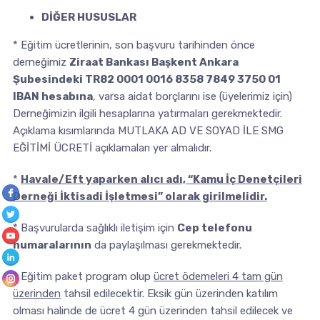
DİĞER HUSUSLAR
* Eğitim ücretlerinin, son başvuru tarihinden önce
derneğimiz
Ziraat Bankası Başkent Ankara
Şubesindeki TR82 0001 0016 8358 7849 3750 01
IBAN hesabına
, varsa aidat borçlarını ise (üyelerimiz için)
Derneğimizin ilgili hesaplarına yatırmaları gerekmektedir.
Açıklama kısımlarında MUTLAKA AD VE SOYAD İLE SMG
EĞİTİMİ ÜCRETİ açıklamaları yer almalıdır.
*
Havale/Eft yaparken alıcı adı, “Kamu İç Denetçileri
Derneği İktisadi İşletmesi” olarak girilmelidir.
* Başvurularda sağlıklı iletişim için
Cep telefonu
numaralarının
da paylaşılması gerekmektedir.
* Eğitim paket program olup
ücret ödemeleri 4 tam gün
üzerinden
tahsil edilecektir. Eksik gün üzerinden katılım
olması halinde de ücret 4 gün üzerinden tahsil edilecek ve