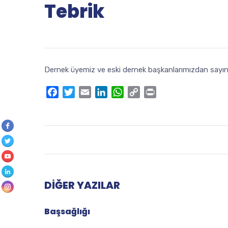
Tebrik
Dernek üyemiz ve eski dernek başkanlarımızdan sayın A
Facebook
Twitter
Email
LinkedIn
WhatsApp
Copy
Print
Link
DIĞER YAZILAR
Başsağlığı