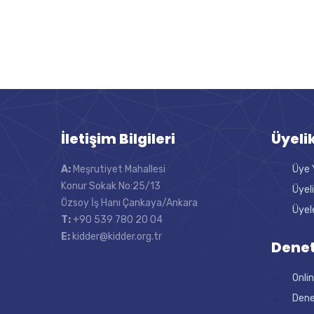
İletişim Bilgileri
Üyeli
A:
Meşrutiyet Mahallesi
Üye 
Konur Sokak No:25/13
Üyel
Özsoy İş Hanı Çankaya/Ankara
Üyel
T:
+90 539 780 20 04
E:
kidder@kidder.org.tr
Denet
Onli
Dene