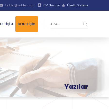
kidder@kidder.org.tr
CV Havuzu
Üyelik Sistemi
İLETIŞIM
DENETIŞIM
Yazılar