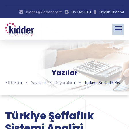
kidder@kidder.org.tr
CV Havuzu
Üyelik Sistemi
Yazılar
KİDDER
>
Yazılar
>
Duyurular
>
Türkiye Şeffaflık Sistemi Analizi Toplantısına Katılım
Türkiye Şeffaflık
Sistemi Analizi