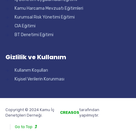
Kamu Harcama Mevzuatı Eğitimleri
Kurumsal Risk Yönetimi Eğitimi
CIA Eğitimi
BT Denetimi Eğitimi
Gizlilik ve Kullanım
Kullanım Koşulları
Kişisel Verilerin Korunması
Copyright © 2024 Kamu İç
tarafından
pergola
CREASOS
Denetçileri Derneği.
yapılmıştır.
lamellendach
Go to Top