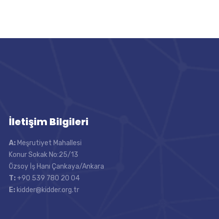
İletişim Bilgileri
A:
Meşrutiyet Mahallesi
Konur Sokak No:25/13
Özsoy İş Hanı Çankaya/Ankara
T:
+90 539 780 20 04
E:
kidder@kidder.org.tr