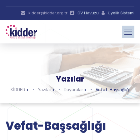
kidder@kidder.org.tr
CV Havuzu
Üyelik Sistemi
Yazılar
KİDDER
>
Yazılar
>
Duyurular
>
Vefat-Başsağlığı
Vefat-Başsağlığı