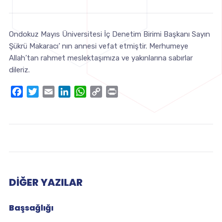
Ondokuz Mayıs Üniversitesi İç Denetim Birimi Başkanı Sayın
Şükrü Makaracı’ nın annesi vefat etmiştir. Merhumeye
Allah’tan rahmet meslektaşımıza ve yakınlarına sabırlar
dileriz.
Facebook
Twitter
Email
LinkedIn
WhatsApp
Copy
Print
Link
DIĞER YAZILAR
Başsağlığı