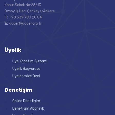
Konur Sokak No:25/13
Özsoy İş Hanı Çankaya/Ankara
T:
+90 539 780 20 04
E:
kidder@kidder.org.tr
Üyelik
Üye Yönetim Sistemi
Üyelik Başvurusu
Üyelerimize Özel
Denetişim
Online Denetişim
Denetişim Abonelik