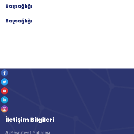
Başsağlığı
Başsağlığı
İletişim Bilgileri
A:
Meşrutiyet Mahallesi