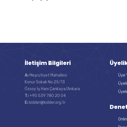
İletişim Bilgileri
Üyeli
A:
Meşrutiyet Mahallesi
Üye 
Konur Sokak No:25/13
Üyel
Özsoy İş Hanı Çankaya/Ankara
Üyel
T:
+90 539 780 20 04
E:
kidder@kidder.org.tr
Denet
Onli