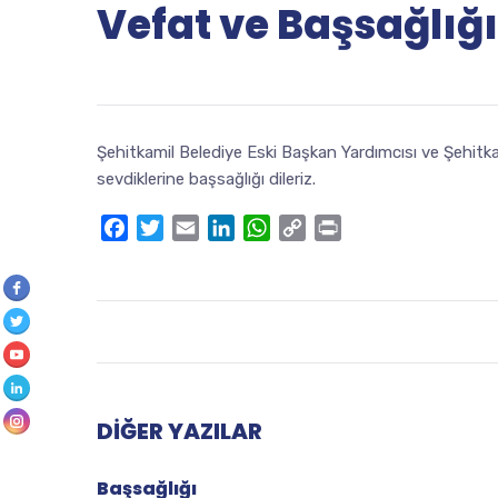
Vefat ve Başsağlığı
Şehitkamil Belediye Eski Başkan Yardımcısı ve Şehitka
sevdiklerine başsağlığı dileriz.
Facebook
Twitter
Email
LinkedIn
WhatsApp
Copy
Print
Link
DIĞER YAZILAR
Başsağlığı