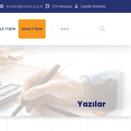
kidder@kidder.org.tr
CV Havuzu
Üyelik Sistemi
İLETIŞIM
DENETIŞIM
Yazılar