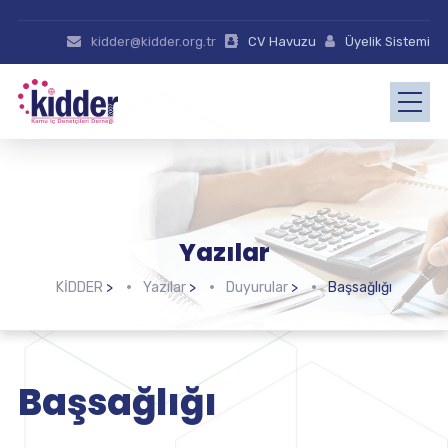
kidder@kidder.org.tr
CV Havuzu
Üyelik Sistemi
Yazılar
KİDDER
>
Yazılar
>
Duyurular
>
Başsağlığı
Başsağlığı