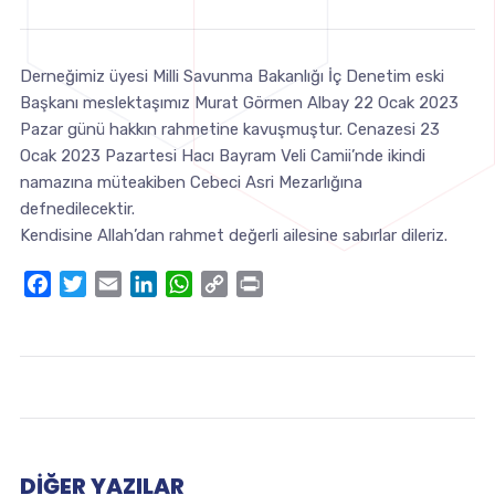
Derneğimiz üyesi Milli Savunma Bakanlığı İç Denetim eski
Başkanı meslektaşımız Murat Görmen Albay 22 Ocak 2023
Pazar günü hakkın rahmetine kavuşmuştur. Cenazesi 23
Ocak 2023 Pazartesi Hacı Bayram Veli Camii’nde ikindi
namazına müteakiben Cebeci Asri Mezarlığına
defnedilecektir.
Kendisine Allah’dan rahmet değerli ailesine sabırlar dileriz.
Facebook
Twitter
Email
LinkedIn
WhatsApp
Copy
Print
Link
DIĞER YAZILAR