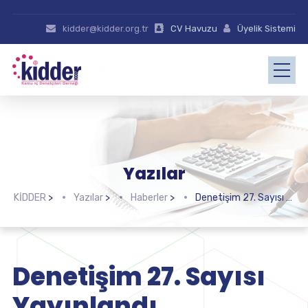
kidder@kidder.org.tr
CV Havuzu
Üyelik Sistemi
Yazılar
KİDDER
>
Yazılar
>
Haberler
>
Denetişim 27. Sayısı Yayınlandı
Denetişim 27. Sayısı
Yayınlandı