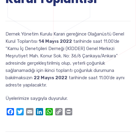
Dernek Yönetim Kurulu Kararı gereğince Olağanüstü Genel
Kurul Toplantısı
14 Mayıs 2022
tarihinde saat 11.00’de
“Kamu İç Denetçileri Derneği (KİDDER) Genel Merkezi
Meşrutiyet Mah. Konur Sok. No: 36/6 Çankaya/Ankara”
adresinde gerçekleştirilmiş olup, yeterli çoğunluk
sağlanamadığı için ikinci toplantı çoğunluk durumuna
bakılmaksızın
22 Mayıs 2022
tarihinde saat 11.00’de aynı
adreste yapılacaktır.
Üyelerimize saygıyla duyurulur.
Facebook
Twitter
Email
LinkedIn
WhatsApp
Copy
Print
Link