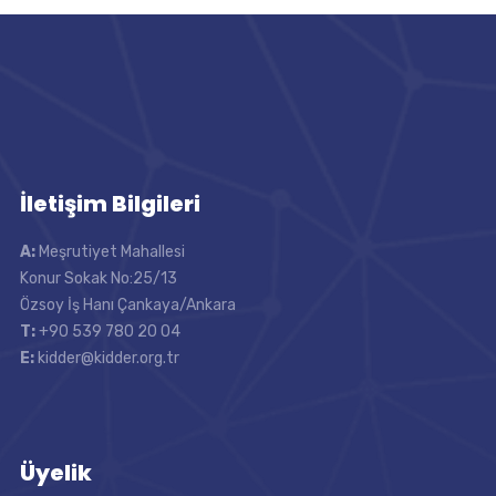
İletişim Bilgileri
A:
Meşrutiyet Mahallesi
Konur Sokak No:25/13
Özsoy İş Hanı Çankaya/Ankara
T:
+90 539 780 20 04
E:
kidder@kidder.org.tr
Üyelik