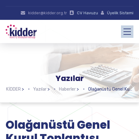
kidder@kidder.org.tr
CV Havuzu
Üyelik Sistemi
Yazılar
KİDDER
>
Yazılar
>
Haberler
>
Olağanüstü Genel Kurul Toplantısı
Olağanüstü Genel
Kurul Toplantısı