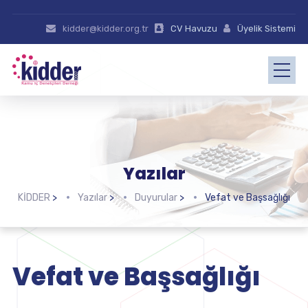
kidder@kidder.org.tr
CV Havuzu
Üyelik Sistemi
Yazılar
KİDDER
>
Yazılar
>
Duyurular
>
Vefat ve Başsağlığı
Vefat ve Başsağlığı