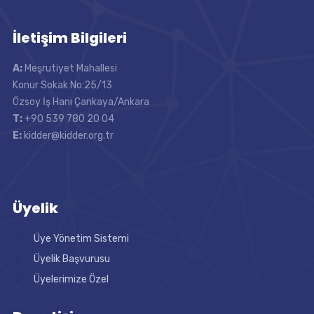
İletişim Bilgileri
A:
Meşrutiyet Mahallesi
Konur Sokak No:25/13
Özsoy İş Hanı Çankaya/Ankara
T:
+90 539 780 20 04
E:
kidder@kidder.org.tr
Üyelik
Üye Yönetim Sistemi
Üyelik Başvurusu
Üyelerimize Özel